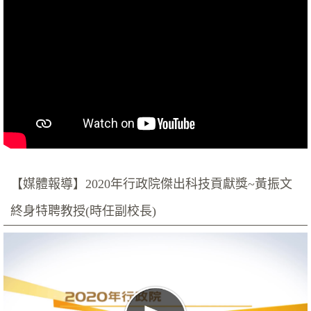
【媒體報導】2020年行政院傑出科技貢獻獎~黃振文
終身特聘教授(時任副校長)