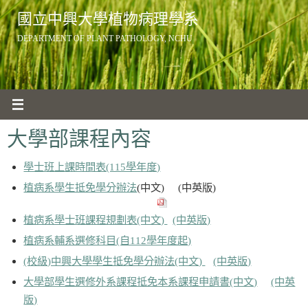
Skip
國立中興大學植物病理學系
to
DEPARTMENT OF PLANT PATHOLOGY, NCHU
content
大學部課程內容
學士班上課時間表(115學年度)
植病系學生抵免學分辦法
(中文) (中英版)
植病系學士班課程規劃表(中文)
(中英版)
植病系輔系選修科目(自112學年度起)
(校級)中興大學學生抵免學分辦法(中文)
(中英版)
大學部學生選修外系課程抵免本系課程申請書(中文)
(中英
版)