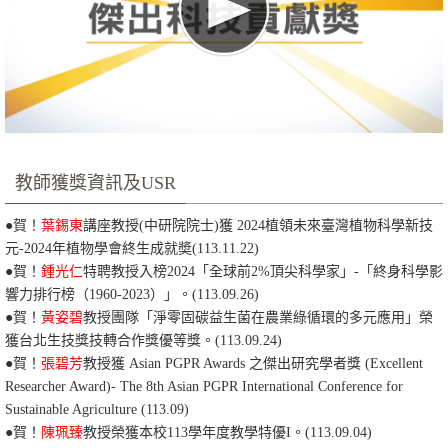
教師獲獎資訊及USR
●
賀！
葉錫東
講座教授(中研院院士)獲 2024植領未來臺灣植物科學新技
元-2024年植物學會終生成就奬
(113.11.22)
●賀！
鍾光仁
特聘教授入榜2024「全球前2%頂尖科學家」-「終身科學影
響力排行榜（1960-2023）」。(113.09.26)
●賀！
黃姿碧
教授團隊「淨零固碳益生菌在農業綠循環的多元應用」榮
獲台北生技獎技轉合作獎優等獎。
(113.09.24)
●
賀！
張碧芳
教授獲 Asian PGPR Awards 之傑出研究學者獎 (Excellent
Researcher Award)- The 8th Asian PGPR International Conference for
Sustainable Agriculture
(113.09)
●賀！
陳珮臻
教授榮獲本校113學年度教學特優I。
(113.09.04)