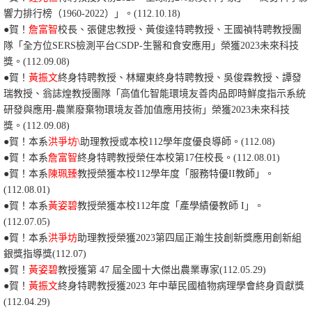
響力排行榜（1960-2022）」。(112.10.18)
●賀！
詹富智
校長、
張健忠教授、黃俊達特聘教授、王國禎特聘教授團
隊「全方位SERS檢測平台CSDP-生醫和食安應用
」榮獲2023未來科技
獎。(112.09.08)
●賀！
黃振文
終身特聘教授、林耀東終身特聘教授、吳俊霖教授、譚發
瑞教授、翁誌煌教授團隊「高值化智能環境友善肉品即時鮮度指示系統
研發與應用-農業廢棄物環境友善加值應用技術
」榮獲2023未來科技
獎。(112.09.08)
●賀！本系
洪爭坊\
助理教授或本校112學年度優良導師。(112.08)
●賀！本系
詹富智
終身特聘教授榮任本校第17任校長。(112.08.01)
●賀！本系
陳珮臻
教授榮獲本校112學年度「服務特優II教師」。
(112.08.01)
●賀！本系
黃姿碧
教授榮獲本校112年度「產學績優教師 I」。
(112.07.05)
●賀！本系
洪爭坊
助理教授榮獲
2023第四屆正瀚生技創新獎應用創新組
銀獎指導獎(112.07)
●賀！
黃姿碧
教授獲
第 47
屆
全國
十大
傑出
農業
專家
(112.05.29)
●賀！
黃振文
終身特聘教授獲
2023
年
中華民國植物病理學會
終身貢獻獎
(112.04.29)