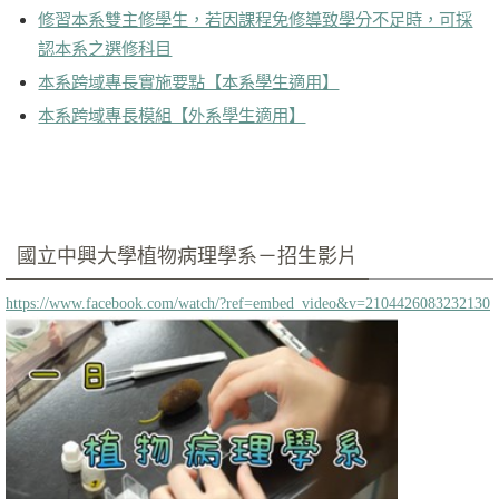
修習本系雙主修學生，若因課程免修導致學分不足時，可採
認本系之選修科目
本系跨域專長實施要點【本系學生適用】
本系跨域專長模組【外系學生適用】
國立中興大學植物病理學系－招生影片
https://www.facebook.com/watch/?ref=embed_video&v=2104426083232130