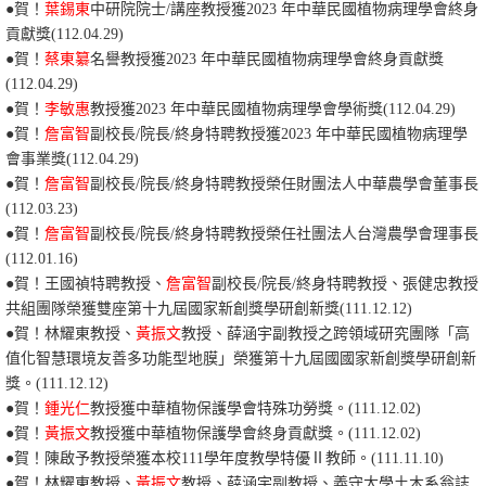
●賀！
葉錫東
中研院院士/講座教授獲
2023
年
中華民國植物病理學會
終身
貢獻獎
(112.04.29)
●賀！
蔡東纂
名譽教授獲
2023
年
中華民國植物病理學會
終身貢獻獎
(112.04.29)
●賀！
李敏惠
教授獲
2023
年
中華民國植物病理學會學術
獎
(112.04.29)
●賀！
詹富智
副校長/院長/終身特聘教授獲
2023
年
中華民國植物病理學
會事業
獎
(112.04.29)
●賀！
詹富智
副校長/院長/終身特聘教授榮任財團法人中華農學會董事長
(112.03.23)
●
賀
！
詹富智
副校長/院長/終身特聘教授
榮任社團法人台灣農學會理事長
(112.01.16)
●
賀
！
王國禎特聘教授、
詹富智
副校長/院長/終身特聘教授
、張健忠教授
共組團隊榮獲雙座第十九屆國家新創獎學研創新獎(111.12.12)
●
賀
！
林耀東教授、
黃振文
教授、薛涵宇副教授之跨領域研究團隊「高
值化智慧環境友善多功能型地膜」榮獲第十九屆國國家新創獎學研創新
獎。(111.12.12)
●
賀
！
鍾光仁
教授獲中華植物保護學會特殊功勞獎。(111.12.02)
●
賀
！
黃振文
教授獲中華植物保護學會終身貢獻獎。(111.12.02)
●
賀
！
陳啟予教授榮獲本校111學年度教學特優Ⅱ教師。(111.11.10)
●
賀
！林耀東教授、
黃振文
教授、薛涵宇副教授、義守大學土木系翁誌