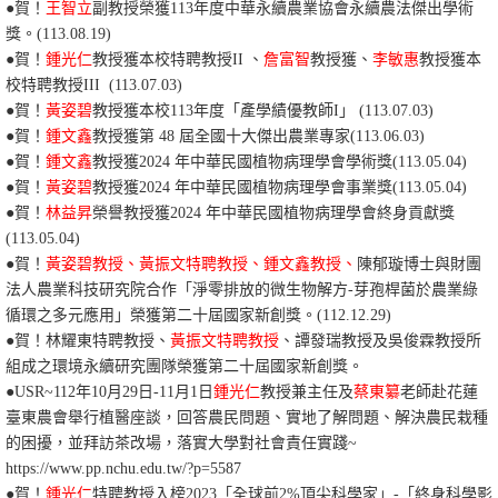
●賀！
王智立
副教授榮獲113年度中華永續農業協會永續農法傑出學術
獎。
(113.08.19)
●賀！
鍾光仁
教授獲本校特聘教授II 、
詹富智
教授獲、
李敏惠
教授獲本
校特聘教授III (113.07.03)
●賀！
黃姿碧
教授獲本校113年度「產學績優教師I」 (113.07.03)
●賀！
鍾文鑫
教授獲
第 48
屆
全國
十大
傑出
農業
專家
(113.06.03)
●賀！
鍾文鑫
教授獲
2024
年
中華民國植物病理學會學術
獎
(113.05.04)
●賀！
黃姿碧
教授獲
2024
年
中華民國植物病理學會事業
獎
(113.05.04)
●賀！
林益昇
榮譽教授獲
2024
年
中華民國植物病理學會
終身貢獻獎
(113.05.04)
●賀！
黃姿碧教授、黃振文特聘教授、鍾文鑫教授、
陳郁璇博士與財團
法人農業科技研究院合作「淨零排放的微生物解方-芽孢桿菌於農業綠
循環之多元應用」榮獲第二十屆國家新創獎。
(112.12.29)
●賀！林耀東特聘教授、
黃振文特聘教授
、譚發瑞教授及吳俊霖教授所
組成之環境永續研究團隊榮獲第二十屆國家新創獎。
●USR~
112年10月29日-11月1日
鍾光仁
教授兼主任及
蔡東纂
老師赴花蓮
臺東農會舉行植醫座談，回答農民問題、實地了解問題、解決農民栽種
的困擾，並拜訪茶改場，落實大學對社會責任實踐~
https://www.pp.nchu.edu.tw/?p=5587
●賀！
鍾光仁
特聘教授入榜2023「全球前2%頂尖科學家」-「終身科學影