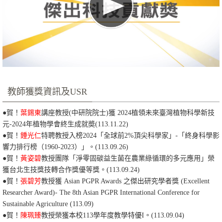
教師獲獎資訊及USR
●
賀！
葉錫東
講座教授(中研院院士)獲 2024植領未來臺灣植物科學新技
元-2024年植物學會終生成就奬
(113.11.22)
●賀！
鍾光仁
特聘教授入榜2024「全球前2%頂尖科學家」-「終身科學影
響力排行榜（1960-2023）」。(113.09.26)
●賀！
黃姿碧
教授團隊「淨零固碳益生菌在農業綠循環的多元應用」榮
獲台北生技獎技轉合作獎優等獎。
(113.09.24)
●
賀！
張碧芳
教授獲 Asian PGPR Awards 之傑出研究學者獎 (Excellent
Researcher Award)- The 8th Asian PGPR International Conference for
Sustainable Agriculture
(113.09)
●賀！
陳珮臻
教授榮獲本校113學年度教學特優I。
(113.09.04)