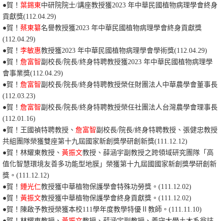
●賀！
葉錫東
中研院院士/講座教授獲
2023
年
中華民國植物病理學會
終身
貢獻獎
(112.04.29)
●賀！
蔡東纂
名譽教授獲
2023
年
中華民國植物病理學會
終身貢獻獎
(112.04.29)
●賀！
李敏惠
教授獲
2023
年
中華民國植物病理學會學術
獎
(112.04.29)
●賀！
詹富智
副校長/院長/終身特聘教授獲
2023
年
中華民國植物病理學
會事業
獎
(112.04.29)
●賀！
詹富智
副校長/院長/終身特聘教授榮任財團法人中華農學會董事長
(112.03.23)
●
賀
！
詹富智
副校長/院長/終身特聘教授
榮任社團法人台灣農學會理事長
(112.01.16)
●
賀
！
王國禎特聘教授、
詹富智
副校長/院長/終身特聘教授
、張健忠教授
共組團隊榮獲雙座第十九屆國家新創獎學研創新獎(111.12.12)
●
賀
！
林耀東教授、
黃振文
教授、薛涵宇副教授之跨領域研究團隊「高
值化智慧環境友善多功能型地膜」榮獲第十九屆國國家新創獎學研創新
獎。(111.12.12)
●
賀
！
鍾光仁
教授獲中華植物保護學會特殊功勞獎。(111.12.02)
●
賀
！
黃振文
教授獲中華植物保護學會終身貢獻獎。(111.12.02)
●
賀
！
陳啟予教授榮獲本校111學年度教學特優Ⅱ教師。(111.11.10)
●
賀
！林耀東教授、
黃振文
教授、薛涵宇副教授、義守大學土木系翁誌