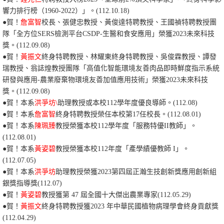
響力排行榜（1960-2022）」。(112.10.18)
●賀！
詹富智
校長、
張健忠教授、黃俊達特聘教授、王國禎特聘教授團
隊「全方位SERS檢測平台CSDP-生醫和食安應用
」榮獲2023未來科技
獎。(112.09.08)
●賀！
黃振文
終身特聘教授、林耀東終身特聘教授、吳俊霖教授、譚發
瑞教授、翁誌煌教授團隊「高值化智能環境友善肉品即時鮮度指示系統
研發與應用-農業廢棄物環境友善加值應用技術
」榮獲2023未來科技
獎。(112.09.08)
●賀！本系
洪爭坊\
助理教授或本校112學年度優良導師。(112.08)
●賀！本系
詹富智
終身特聘教授榮任本校第17任校長。(112.08.01)
●賀！本系
陳珮臻
教授榮獲本校112學年度「服務特優II教師」。
(112.08.01)
●賀！本系
黃姿碧
教授榮獲本校112年度「產學績優教師 I」。
(112.07.05)
●賀！本系
洪爭坊
助理教授榮獲
2023第四屆正瀚生技創新獎應用創新組
銀獎指導獎(112.07)
●賀！
黃姿碧
教授獲
第 47
屆
全國
十大
傑出
農業
專家
(112.05.29)
●賀！
黃振文
終身特聘教授獲
2023
年
中華民國植物病理學會
終身貢獻獎
(112.04.29)