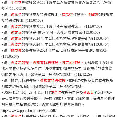
●賀！
王智立
副教授榮獲113年度中華永續農業協會永續農法傑出學術
獎。
(113.08.19)
●賀！
鍾光仁
教授獲本校特聘教授II 、
詹富智
教授獲、
李敏惠
教授獲本
校特聘教授III (113.07.03)
●賀！
黃姿碧
教授獲本校113年度「產學績優教師I」 (113.07.03)
●賀！
鍾文鑫
教授獲
第 48
屆
全國
十大
傑出
農業
專家
(113.06.03)
●賀！
鍾文鑫
教授獲
2024
年
中華民國植物病理學會學術
獎
(113.05.04)
●賀！
黃姿碧
教授獲
2024
年
中華民國植物病理學會事業
獎
(113.05.04)
●賀！
林益昇
榮譽教授獲
2024
年
中華民國植物病理學會
終身貢獻獎
(113.05.04)
●賀！
黃姿碧教授、黃振文特聘教授、鍾文鑫教授、
陳郁璇博士與財團
法人農業科技研究院合作「淨零排放的微生物解方-芽孢桿菌於農業綠
循環之多元應用」榮獲第二十屆國家新創獎。
(112.12.29)
●賀！林耀東特聘教授、
黃振文特聘教授
、譚發瑞教授及吳俊霖教授所
組成之環境永續研究團隊榮獲第二十屆國家新創獎。
●USR~
112年10月29日-11月1日
鍾光仁
教授兼主任及
蔡東纂
老師赴花蓮
臺東農會舉行植醫座談，回答農民問題、實地了解問題、解決農民栽種
的困擾，並拜訪茶改場，落實大學對社會責任實踐~
https://www.pp.nchu.edu.tw/?p=5587
●賀！
鍾光仁
特聘教授入榜2023「全球前2%頂尖科學家」-「終身科學影