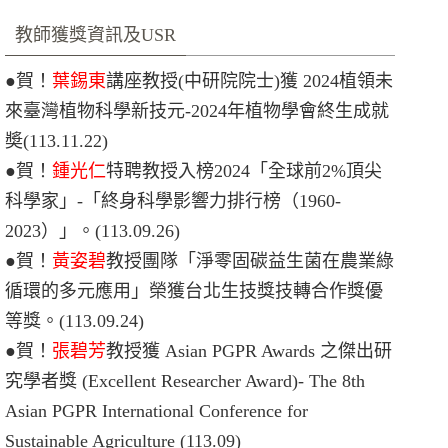
教師獲獎資訊及USR
●
賀！
葉錫東
講座教授(中研院院士)獲 2024植領未
來臺灣植物科學新技元-2024年植物學會終生成就
奬
(113.11.22)
●賀！
鍾光仁
特聘教授入榜2024「全球前2%頂尖
科學家」-「終身科學影響力排行榜（1960-
2023）」。(113.09.26)
●賀！
黃姿碧
教授團隊「淨零固碳益生菌在農業綠
循環的多元應用」榮獲台北生技獎技轉合作獎優
等獎。
(113.09.24)
●
賀！
張碧芳
教授獲 Asian PGPR Awards 之傑出研
究學者獎 (Excellent Researcher Award)- The 8th
Asian PGPR International Conference for
Sustainable Agriculture
(113.09)