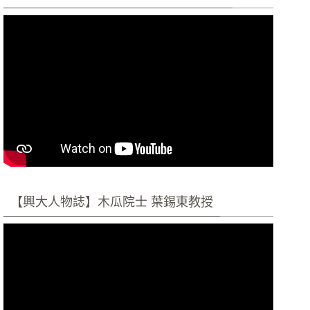
【興大人物誌】木瓜院士 葉錫東教授