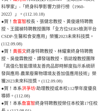
科學家」-「終身科學影響力排行榜（1960-
2022）」。(112.10.18)
●賀！
詹富智
校長、
張健忠教授、黃俊達特聘教
授、王國禎特聘教授團隊「全方位SERS檢測平台
CSDP-生醫和食安應用
」榮獲2023未來科技獎。
(112.09.08)
●賀！
黃振文
終身特聘教授、林耀東終身特聘教
授、吳俊霖教授、譚發瑞教授、翁誌煌教授團隊
「高值化智能環境友善肉品即時鮮度指示系統研
發與應用-農業廢棄物環境友善加值應用技術
」榮
獲2023未來科技獎。(112.09.08)
●賀！本系
洪爭坊\
助理教授或本校112學年度優良
導師。(112.08)
●賀！本系
詹富智
終身特聘教授榮任本校第17任校
長。(112.08.01)