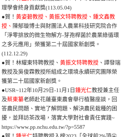
理學會
終身貢獻獎
(113.05.04)
●賀！
黃姿碧教授、黃振文特聘教授、鍾文鑫教
授、
陳郁璇博士與財團法人農業科技研究院合作
「淨零排放的微生物解方-芽孢桿菌於農業綠循環
之多元應用」榮獲第二十屆國家新創獎。
(112.12.29)
●賀！林耀東特聘教授、
黃振文特聘教授
、譚發瑞
教授及吳俊霖教授所組成之環境永續研究團隊榮
獲第二十屆國家新創獎。
●USR~
112年10月29日-11月1日
鍾光仁
教授兼主任
及
蔡東纂
老師赴花蓮臺東農會舉行植醫座談，回
答農民問題、實地了解問題、解決農民栽種的困
擾，並拜訪茶改場，落實大學對社會責任實踐~
https://www.pp.nchu.edu.tw/?p=5587
●賀！
鍾光仁
特聘教授入榜2023「全球前2%頂尖