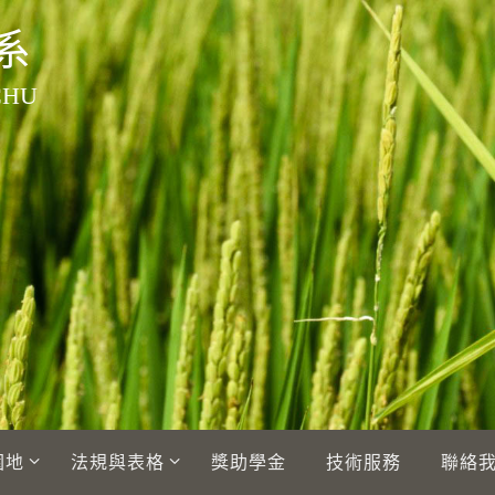
系
CHU
園地
法規與表格
獎助學金
技術服務
聯絡