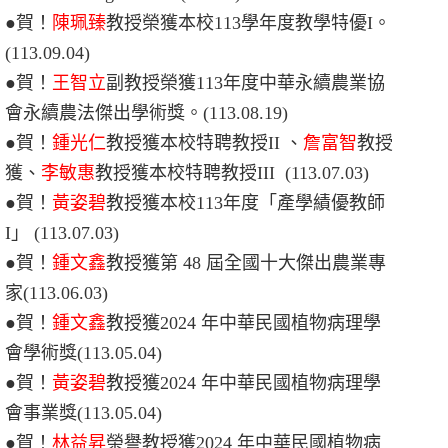
●賀！
陳珮臻
教授榮獲本校113學年度教學特優I。
(113.09.04)
●賀！
王智立
副教授榮獲113年度中華永續農業協
會永續農法傑出學術獎。
(113.08.19)
●賀！
鍾光仁
教授獲本校特聘教授II 、
詹富智
教授
獲、
李敏惠
教授獲本校特聘教授III (113.07.03)
●賀！
黃姿碧
教授獲本校113年度「產學績優教師
I」 (113.07.03)
●賀！
鍾文鑫
教授獲
第 48
屆
全國
十大
傑出
農業
專
家
(113.06.03)
●賀！
鍾文鑫
教授獲
2024
年
中華民國植物病理學
會學術
獎
(113.05.04)
●賀！
黃姿碧
教授獲
2024
年
中華民國植物病理學
會事業
獎
(113.05.04)
●賀！
林益昇
榮譽教授獲
2024
年
中華民國植物病