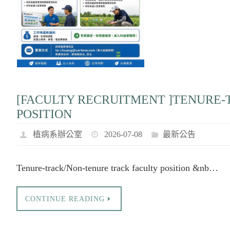
[FACULTY RECRUITMENT ]TENURE
POSITION
植病系辦公室
2026-07-08
最新公告
Tenure-track/Non-tenure track faculty position &nb…
CONTINUE READING