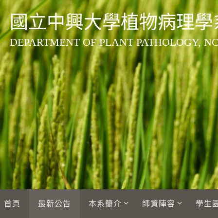
Skip
國立中興大學植物病理學
to
content
DEPARTMENT OF PLANT PATHOLOGY, N
Skip
首頁
最新公告
本系簡介
師資陣容
學生
to
content