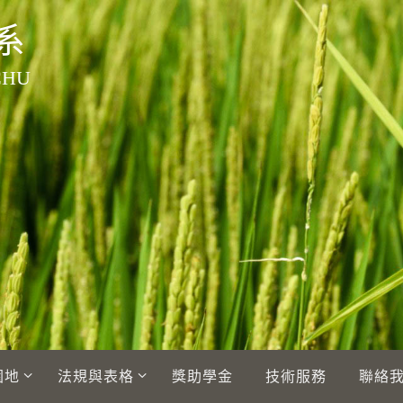
系
CHU
園地
法規與表格
獎助學金
技術服務
聯絡