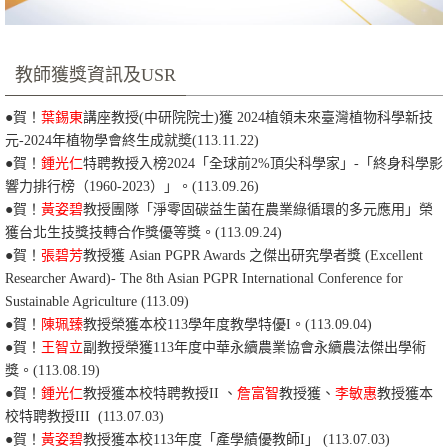
教師獲獎資訊及USR
●
賀！
葉錫東
講座教授(中研院院士)獲 2024植領未來臺灣植物科學新技
元-2024年植物學會終生成就奬
(113.11.22)
●賀！
鍾光仁
特聘教授入榜2024「全球前2%頂尖科學家」-「終身科學影
響力排行榜（1960-2023）」。(113.09.26)
●賀！
黃姿碧
教授團隊「淨零固碳益生菌在農業綠循環的多元應用」榮
獲台北生技獎技轉合作獎優等獎。
(113.09.24)
●
賀！
張碧芳
教授獲 Asian PGPR Awards 之傑出研究學者獎 (Excellent
Researcher Award)- The 8th Asian PGPR International Conference for
Sustainable Agriculture
(113.09)
●賀！
陳珮臻
教授榮獲本校113學年度教學特優I。
(113.09.04)
●賀！
王智立
副教授榮獲113年度中華永續農業協會永續農法傑出學術
獎。
(113.08.19)
●賀！
鍾光仁
教授獲本校特聘教授II 、
詹富智
教授獲、
李敏惠
教授獲本
校特聘教授III (113.07.03)
●賀！
黃姿碧
教授獲本校113年度「產學績優教師I」 (113.07.03)