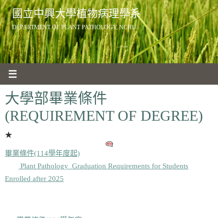
Skip
國立中興大學植物病理學系
to
DEPARTMENT OF PLANT PATHOLOGY, NCHU
content
大學部畢業條件
(REQUIREMENT OF DEGREE)
★
畢業條件(114學年度起)
Plant Pathology Graduation Requirements for Students
Enrolled after 2025