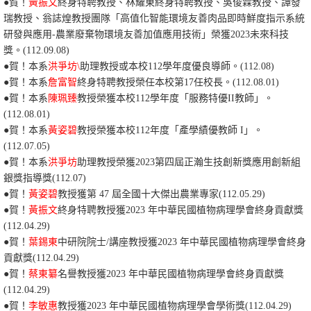
●賀！
黃振文
終身特聘教授、林耀東終身特聘教授、吳俊霖教授、譚發
瑞教授、翁誌煌教授團隊「高值化智能環境友善肉品即時鮮度指示系統
研發與應用-農業廢棄物環境友善加值應用技術
」榮獲2023未來科技
獎。(112.09.08)
●賀！本系
洪爭坊\
助理教授或本校112學年度優良導師。(112.08)
●賀！本系
詹富智
終身特聘教授榮任本校第17任校長。(112.08.01)
●賀！本系
陳珮臻
教授榮獲本校112學年度「服務特優II教師」。
(112.08.01)
●賀！本系
黃姿碧
教授榮獲本校112年度「產學績優教師 I」。
(112.07.05)
●賀！本系
洪爭坊
助理教授榮獲
2023第四屆正瀚生技創新獎應用創新組
銀獎指導獎(112.07)
●賀！
黃姿碧
教授獲
第 47
屆
全國
十大
傑出
農業
專家
(112.05.29)
●賀！
黃振文
終身特聘教授獲
2023
年
中華民國植物病理學會
終身貢獻獎
(112.04.29)
●賀！
葉錫東
中研院院士/講座教授獲
2023
年
中華民國植物病理學會
終身
貢獻獎
(112.04.29)
●賀！
蔡東纂
名譽教授獲
2023
年
中華民國植物病理學會
終身貢獻獎
(112.04.29)
●賀！
李敏惠
教授獲
2023
年
中華民國植物病理學會學術
獎
(112.04.29)