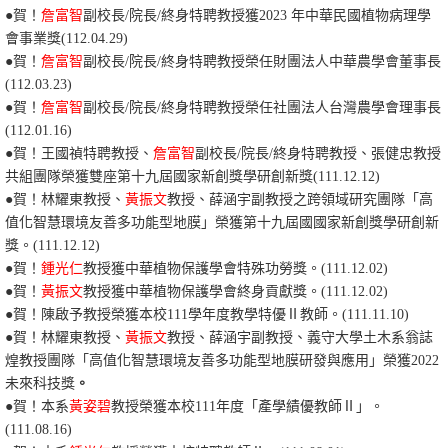
●賀！
詹富智
副校長/院長/終身特聘教授獲
2023
年
中華民國植物病理學
會事業
獎
(112.04.29)
●賀！
詹富智
副校長/院長/終身特聘教授榮任財團法人中華農學會董事長
(112.03.23)
●
賀
！
詹富智
副校長/院長/終身特聘教授
榮任社團法人台灣農學會理事長
(112.01.16)
●
賀
！
王國禎特聘教授、
詹富智
副校長/院長/終身特聘教授
、張健忠教授
共組團隊榮獲雙座第十九屆國家新創獎學研創新獎(111.12.12)
●
賀
！
林耀東教授、
黃振文
教授、薛涵宇副教授之跨領域研究團隊「高
值化智慧環境友善多功能型地膜」榮獲第十九屆國國家新創獎學研創新
獎。(111.12.12)
●
賀
！
鍾光仁
教授獲中華植物保護學會特殊功勞獎。(111.12.02)
●
賀
！
黃振文
教授獲中華植物保護學會終身貢獻獎。(111.12.02)
●
賀
！
陳啟予教授榮獲本校111學年度教學特優Ⅱ教師。(111.11.10)
●
賀
！林耀東教授、
黃振文
教授、薛涵宇副教授、義守大學土木系翁誌
煌教授團隊「高值化智慧環境友善多功能型地膜研發與應用」榮獲2022
未來科技獎
。
●賀！本系
黃姿碧
教授榮獲本校111年度「產學績優教師Ⅱ」。
(111.08.16)