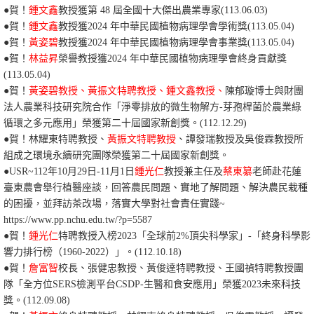
●賀！
鍾文鑫
教授獲
第 48
屆
全國
十大
傑出
農業
專家
(113.06.03)
●賀！
鍾文鑫
教授獲
2024
年
中華民國植物病理學會學術
獎
(113.05.04)
●賀！
黃姿碧
教授獲
2024
年
中華民國植物病理學會事業
獎
(113.05.04)
●賀！
林益昇
榮譽教授獲
2024
年
中華民國植物病理學會
終身貢獻獎
(113.05.04)
●賀！
黃姿碧教授、黃振文特聘教授、鍾文鑫教授、
陳郁璇博士與財團
法人農業科技研究院合作「淨零排放的微生物解方-芽孢桿菌於農業綠
循環之多元應用」榮獲第二十屆國家新創獎。
(112.12.29)
●賀！林耀東特聘教授、
黃振文特聘教授
、譚發瑞教授及吳俊霖教授所
組成之環境永續研究團隊榮獲第二十屆國家新創獎。
●USR~
112年10月29日-11月1日
鍾光仁
教授兼主任及
蔡東纂
老師赴花蓮
臺東農會舉行植醫座談，回答農民問題、實地了解問題、解決農民栽種
的困擾，並拜訪茶改場，落實大學對社會責任實踐~
https://www.pp.nchu.edu.tw/?p=5587
●賀！
鍾光仁
特聘教授入榜2023「全球前2%頂尖科學家」-「終身科學影
響力排行榜（1960-2022）」。(112.10.18)
●賀！
詹富智
校長、
張健忠教授、黃俊達特聘教授、王國禎特聘教授團
隊「全方位SERS檢測平台CSDP-生醫和食安應用
」榮獲2023未來科技
獎。(112.09.08)