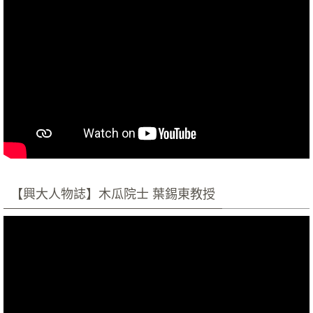
【興大人物誌】木瓜院士 葉錫東教授