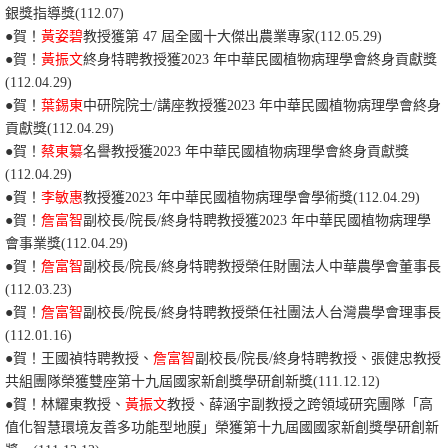
銀獎指導獎(112.07)
●賀！
黃姿碧
教授獲
第 47
屆
全國
十大
傑出
農業
專家
(112.05.29)
●賀！
黃振文
終身特聘教授獲
2023
年
中華民國植物病理學會
終身貢獻獎
(112.04.29)
●賀！
葉錫東
中研院院士/講座教授獲
2023
年
中華民國植物病理學會
終身
貢獻獎
(112.04.29)
●賀！
蔡東纂
名譽教授獲
2023
年
中華民國植物病理學會
終身貢獻獎
(112.04.29)
●賀！
李敏惠
教授獲
2023
年
中華民國植物病理學會學術
獎
(112.04.29)
●賀！
詹富智
副校長/院長/終身特聘教授獲
2023
年
中華民國植物病理學
會事業
獎
(112.04.29)
●賀！
詹富智
副校長/院長/終身特聘教授榮任財團法人中華農學會董事長
(112.03.23)
●
賀
！
詹富智
副校長/院長/終身特聘教授
榮任社團法人台灣農學會理事長
(112.01.16)
●
賀
！
王國禎特聘教授、
詹富智
副校長/院長/終身特聘教授
、張健忠教授
共組團隊榮獲雙座第十九屆國家新創獎學研創新獎(111.12.12)
●
賀
！
林耀東教授、
黃振文
教授、薛涵宇副教授之跨領域研究團隊「高
值化智慧環境友善多功能型地膜」榮獲第十九屆國國家新創獎學研創新