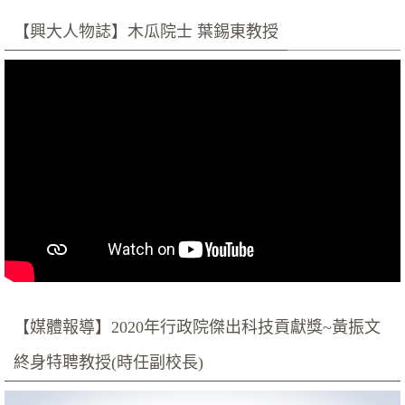
【興大人物誌】木瓜院士 葉錫東教授
【媒體報導】2020年行政院傑出科技貢獻獎~黃振文
終身特聘教授(時任副校長)