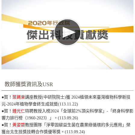
教師獲獎資訊及USR
●
賀！
葉錫東
講座教授(中研院院士)獲 2024植領未來臺灣植物科學新技
元-2024年植物學會終生成就奬
(113.11.22)
●賀！
鍾光仁
特聘教授入榜2024「全球前2%頂尖科學家」-「終身科學影
響力排行榜（1960-2023）」。(113.09.26)
●賀！
黃姿碧
教授團隊「淨零固碳益生菌在農業綠循環的多元應用」榮
獲台北生技獎技轉合作獎優等獎。
(113.09.24)