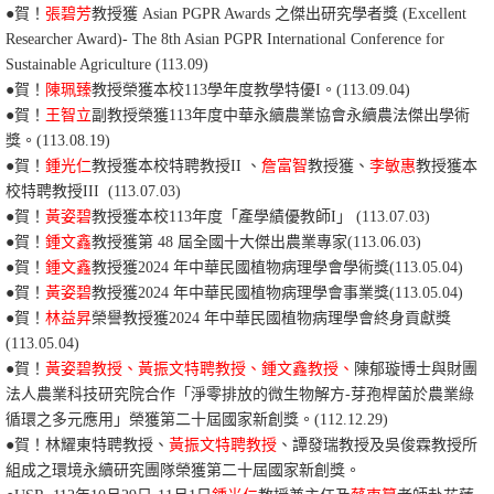
●
賀！
張碧芳
教授獲 Asian PGPR Awards 之傑出研究學者獎 (Excellent
Researcher Award)- The 8th Asian PGPR International Conference for
Sustainable Agriculture
(113.09)
●賀！
陳珮臻
教授榮獲本校113學年度教學特優I。
(113.09.04)
●賀！
王智立
副教授榮獲113年度中華永續農業協會永續農法傑出學術
獎。
(113.08.19)
●賀！
鍾光仁
教授獲本校特聘教授II 、
詹富智
教授獲、
李敏惠
教授獲本
校特聘教授III (113.07.03)
●賀！
黃姿碧
教授獲本校113年度「產學績優教師I」 (113.07.03)
●賀！
鍾文鑫
教授獲
第 48
屆
全國
十大
傑出
農業
專家
(113.06.03)
●賀！
鍾文鑫
教授獲
2024
年
中華民國植物病理學會學術
獎
(113.05.04)
●賀！
黃姿碧
教授獲
2024
年
中華民國植物病理學會事業
獎
(113.05.04)
●賀！
林益昇
榮譽教授獲
2024
年
中華民國植物病理學會
終身貢獻獎
(113.05.04)
●賀！
黃姿碧教授、黃振文特聘教授、鍾文鑫教授、
陳郁璇博士與財團
法人農業科技研究院合作「淨零排放的微生物解方-芽孢桿菌於農業綠
循環之多元應用」榮獲第二十屆國家新創獎。
(112.12.29)
●賀！林耀東特聘教授、
黃振文特聘教授
、譚發瑞教授及吳俊霖教授所
組成之環境永續研究團隊榮獲第二十屆國家新創獎。