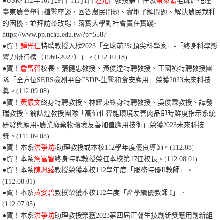
●USR~
112年10月29日-11月1日
鍾光仁
教授兼主任及
蔡東纂
老師赴花蓮
臺東農會舉行植醫座談，回答農民問題、實地了解問題、解決農民栽種
的困擾，並拜訪茶改場，落實大學對社會責任實踐~
https://www.pp.nchu.edu.tw/?p=5587
●賀！
鍾光仁
特聘教授入榜2023「全球前2%頂尖科學家」-「終身科學影
響力排行榜（1960-2022）」。(112.10.18)
●賀！
詹富智
校長、
張健忠教授、黃俊達特聘教授、王國禎特聘教授團
隊「全方位SERS檢測平台CSDP-生醫和食安應用
」榮獲2023未來科技
獎。(112.09.08)
●賀！
黃振文
終身特聘教授、林耀東終身特聘教授、吳俊霖教授、譚發
瑞教授、翁誌煌教授團隊「高值化智能環境友善肉品即時鮮度指示系統
研發與應用-農業廢棄物環境友善加值應用技術
」榮獲2023未來科技
獎。(112.09.08)
●賀！本系
洪爭坊\
助理教授或本校112學年度優良導師。(112.08)
●賀！本系
詹富智
終身特聘教授榮任本校第17任校長。(112.08.01)
●賀！本系
陳珮臻
教授榮獲本校112學年度「服務特優II教師」。
(112.08.01)
●賀！本系
黃姿碧
教授榮獲本校112年度「產學績優教師 I」。
(112.07.05)
●賀！本系
洪爭坊
助理教授榮獲
2023第四屆正瀚生技創新獎應用創新組