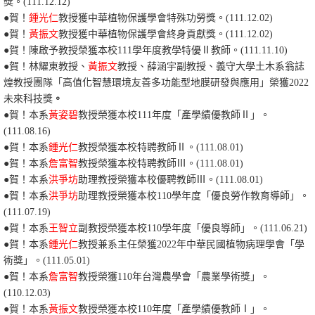
獎。(111.12.12)
●
賀
！
鍾光仁
教授獲中華植物保護學會特殊功勞獎。(111.12.02)
●
賀
！
黃振文
教授獲中華植物保護學會終身貢獻獎。(111.12.02)
●
賀
！
陳啟予教授榮獲本校111學年度教學特優Ⅱ教師。(111.11.10)
●
賀
！林耀東教授、
黃振文
教授、薛涵宇副教授、義守大學土木系翁誌
煌教授團隊「高值化智慧環境友善多功能型地膜研發與應用」榮獲2022
未來科技獎
。
●賀！本系
黃姿碧
教授榮獲本校111年度「產學績優教師Ⅱ」。
(111.08.16)
●賀！本系
鍾光仁
教授榮獲本校特聘教師Ⅱ。(111.08.01)
●
賀！本系
詹富智
教授榮獲本校特聘教師Ⅲ。(111.08.01)
●賀！本系
洪爭坊
助理教授榮獲本校優聘教師Ⅲ。(111.08.01)
●賀！本系
洪爭坊
助理教授榮獲本校110學年度「優良勞作教育導師」。
(111.07.19)
●賀！本系
王智立
副教授榮獲本校110學年度「優良導師」。(111.06.21)
●
賀！本系
鍾光仁
教授兼系主任榮獲2022年中華民國植物病理學會「學
術獎」。(111.05.01)
●賀！本系
詹富智
教授榮獲110年台灣農學會「農業學術獎」。
(110.12.03)
●賀！本系
黃振文
教授榮獲本校110年度「產學績優教師Ⅰ」。