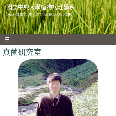
Skip
國立中興大學植物病理學系
to
DEPARTMENT OF PLANT PATHOLOGY, NCHU
content
真菌研究室